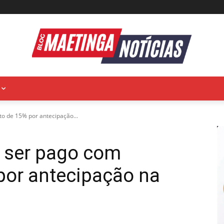
o de 15% por antecipação...
e ser pago com
por antecipação na