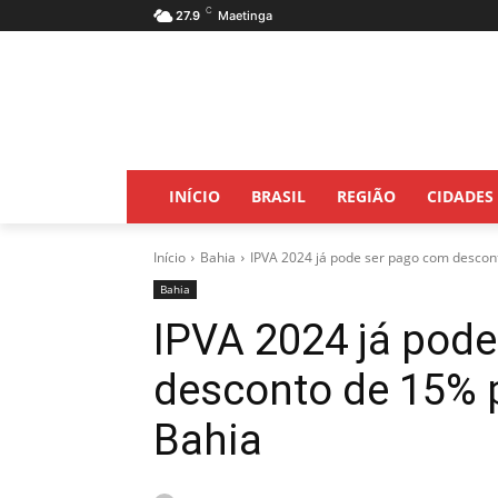
C
27.9
Maetinga
INÍCIO
BRASIL
REGIÃO
CIDADES
Início
Bahia
IPVA 2024 já pode ser pago com descont
Bahia
IPVA 2024 já pod
desconto de 15% 
Bahia