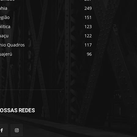
ahia
249
egião
151
lítica
123
uaçu
122
ânio Quadros
117
uajerú
96
OSSAS REDES