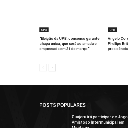
UPB
UPB
“Eleição da UPB: consenso garante
Angelo Coro
chapa única, que será aclamada e
Phellipe Bri
empossada em 31 de março.”
presidênci
POSTS POPULARES
Guajeru irá participar de Jogo
Amistoso Intermunicipal em
Maetinga