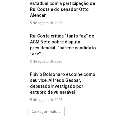
estadual com a participação de
Rui Costa e do senador Otto
Alencar
5 de agosto de 2026
Rui Costa critica “tanto faz” de
ACM Neto sobre disputa
presidencial: “parece candidato
fake”
5 de agosto de 2026
Flávio Bolsonaro escolhe como
seu vice, Alfredo Gaspar,
deputado investigado por
estupro de vulnerável
5 de agosto de 2026
Carregar mais