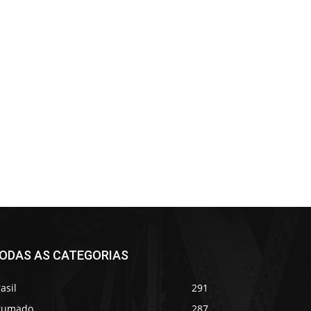
ODAS AS CATEGORIAS
asil
291
rumado
287