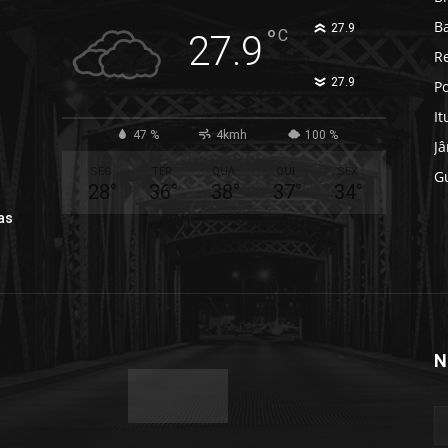
B
°
27.9
°
C
27.9
R
°
27.9
Po
It
47 %
4kmh
100 %
J
SEG
TER
QUA
QUI
SEX
G
28
°
36
°
38
°
37
°
34
°
as
N