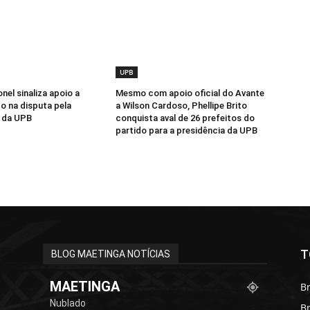
UPB
nel sinaliza apoio a
Mesmo com apoio oficial do Avante
to na disputa pela
a Wilson Cardoso, Phellipe Brito
a da UPB
conquista aval de 26 prefeitos do
partido para a presidência da UPB
T
BLOG MAETINGA NOTÍCIAS
MAETINGA
Br
Nublado
B