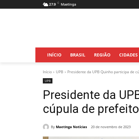
C
27.9
Maetinga
INÍCIO
BRASIL
REGIÃO
CIDADES
Início
UPB
Presidente da UPB Quinho participa de cú
UPB
Presidente da UPB
cúpula de prefeit
By
Maetinga Notícias
20 de novembro de 2023