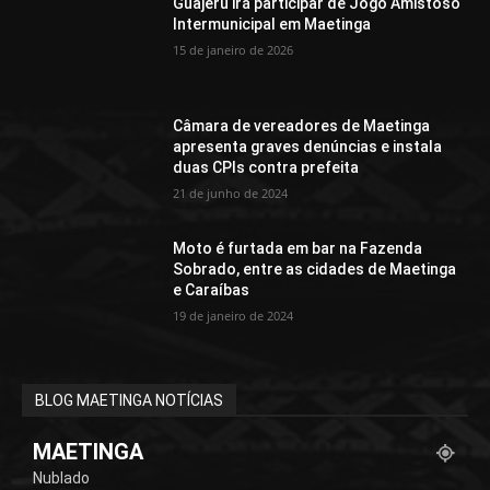
Guajeru irá participar de Jogo Amistoso
Intermunicipal em Maetinga
15 de janeiro de 2026
Câmara de vereadores de Maetinga
apresenta graves denúncias e instala
duas CPIs contra prefeita
21 de junho de 2024
Moto é furtada em bar na Fazenda
Sobrado, entre as cidades de Maetinga
e Caraíbas
19 de janeiro de 2024
BLOG MAETINGA NOTÍCIAS
MAETINGA
Nublado