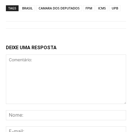
TAGS
BRASIL
CAMARA DOS DEPUTADOS
FPM
ICMS
UPB
DEIXE UMA RESPOSTA
Comentário:
No
E-