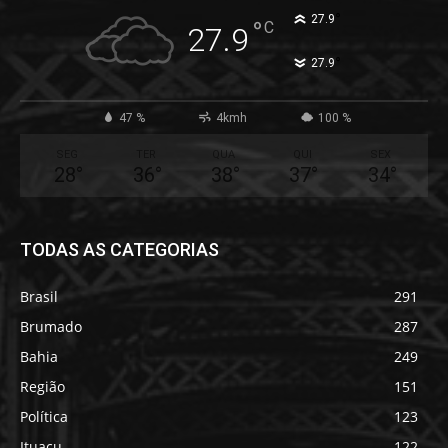
°
27.9
°
C
27.9
°
27.9
47 %
4kmh
100 %
SEG
TER
QUA
QUI
SEX
28
°
36
°
38
°
37
°
34
°
TODAS AS CATEGORIAS
Brasil
291
Brumado
287
Bahia
249
Região
151
Política
123
Ituaçu
122