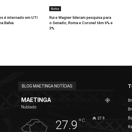
Bahia
s é internado em UTI
Rui e Wagner lideram pesquisa para
na Bahia
o Senado; Roma e Coronel têm 6% e
3%
T
BLOG MAETINGA NOTÍCIAS
MAETINGA
Br
Nublado
B
B
°
27.9
°
C
27.9
R