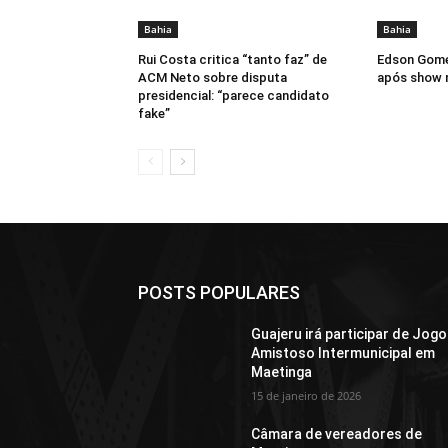
Bahia
Bahia
Rui Costa critica “tanto faz” de
Edson Gome
ACM Neto sobre disputa
após show 
presidencial: “parece candidato
fake”
POSTS POPULARES
Guajeru irá participar de Jogo
Amistoso Intermunicipal em
Maetinga
15 de janeiro de 2026
Câmara de vereadores de