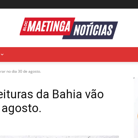
rar no dia 30 de agosto.
ituras da Bahia vão
 agosto.