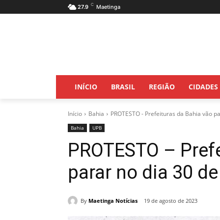
C
27.9
Maetinga
INÍCIO
BRASIL
REGIÃO
CIDADES
Início
Bahia
PROTESTO - Prefeituras da Bahia vão pa
Bahia
UPB
PROTESTO – Prefe
parar no dia 30 de
By
Maetinga Notícias
19 de agosto de 2023