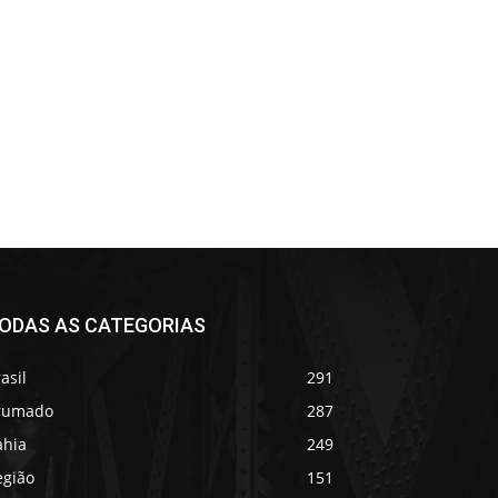
ODAS AS CATEGORIAS
asil
291
rumado
287
ahia
249
egião
151