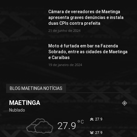
Câmara de vereadores de Maetinga
apresenta graves denúncias e instala
duas CPIs contra prefeita
21 de junho de 2024
Moto é furtada em bar na Fazenda
Sobrado, entre as cidades de Maetinga
e Caraíbas
19 de janeiro de 2024
BLOG MAETINGA NOTÍCIAS
MAETINGA
Nublado
°
27.9
°
C
27.9
°
27.9