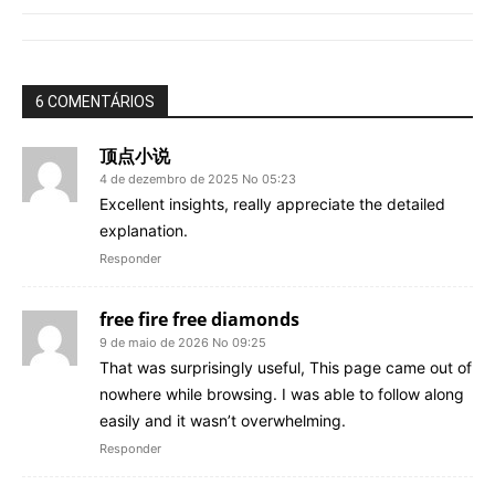
6 COMENTÁRIOS
顶点小说
4 de dezembro de 2025 No 05:23
Excellent insights, really appreciate the detailed
explanation.
Responder
free fire free diamonds
9 de maio de 2026 No 09:25
That was surprisingly useful, This page came out of
nowhere while browsing. I was able to follow along
easily and it wasn’t overwhelming.
Responder