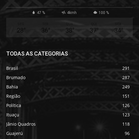
47 %
4kmh
100 %
SEG
TER
QUA
QUI
SEX
28
°
36
°
38
°
37
°
34
°
TODAS AS CATEGORIAS
Brasil
291
Brumado
287
Bahia
249
Região
151
Política
126
Ituaçu
123
Jânio Quadros
118
Guajerú
96