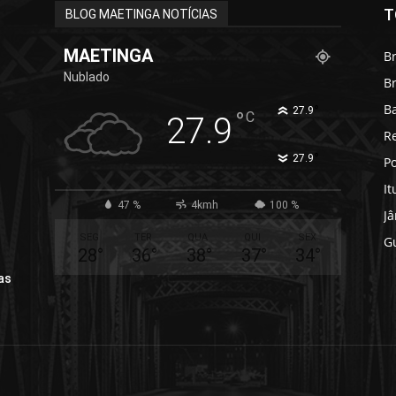
T
BLOG MAETINGA NOTÍCIAS
MAETINGA
Br
Nublado
B
B
°
27.9
°
C
27.9
R
°
27.9
Po
It
47 %
4kmh
100 %
J
SEG
TER
QUA
QUI
SEX
G
28
°
36
°
38
°
37
°
34
°
as