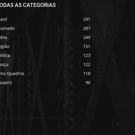
ODAS AS CATEGORIAS
asil
291
rumado
287
ahia
249
egião
151
lítica
123
uaçu
122
ânio Quadros
118
uajerú
96