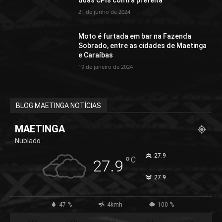
21 de junho de 2024
Moto é furtada em bar na Fazenda
Sobrado, entre as cidades de Maetinga
e Caraíbas
19 de janeiro de 2024
BLOG MAETINGA NOTÍCIAS
MAETINGA
Nublado
°
27.9
°
C
27.9
°
27.9
47 %
4kmh
100 %