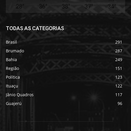
SEG
TER
QUA
QUI
SEX
28
°
36
°
38
°
37
°
34
°
TODAS AS CATEGORIAS
Brasil
291
Brumado
287
Bahia
249
Região
151
Política
123
Ituaçu
122
Jânio Quadros
117
Guajerú
96