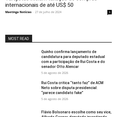
internacionais de até US$ 50
Maetinga Notícias
-
27 de julho de 2024
3
MOST READ
Quinho confirma lançamento de
candidatura para deputado estadual
com a participação de Rui Costa e do
senador Otto Alencar
5 de agosto de 2026
Rui Costa critica “tanto faz” de ACM
Neto sobre disputa presidencial:
“parece candidato fake”
5 de agosto de 2026
Flávio Bolsonaro escolhe como seu vice,
Alfredo Gaspar, deputado investigado