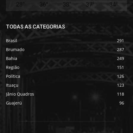
28
°
36
°
38
°
37
°
34
°
TODAS AS CATEGORIAS
Brasil
291
Brumado
287
Bahia
249
Região
151
Política
126
Ituaçu
123
Jânio Quadros
118
Guajerú
96