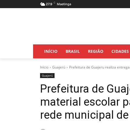
C
27.9
Maetinga
INÍCIO
BRASIL
REGIÃO
CIDADES
Início
Guajerú
Prefeitura de Guajeru realiza entrega
Guajerú
Prefeitura de Guaj
material escolar 
rede municipal de