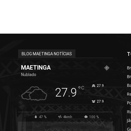
T
BLOG MAETINGA NOTÍCIAS
MAETINGA
Br
Nublado
B
B
°
27.9
°
C
27.9
R
°
27.9
Po
It
47 %
4kmh
100 %
J
SEG
TER
QUA
QUI
SEX
G