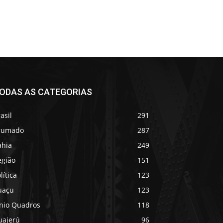
ODAS AS CATEGORIAS
asil
291
rumado
287
ahia
249
egião
151
lítica
123
uaçu
123
ânio Quadros
118
uajerú
96