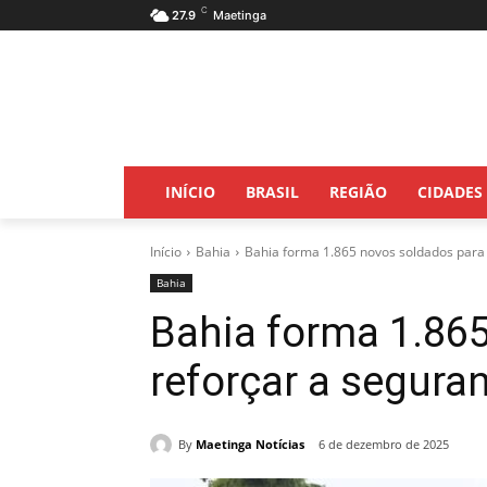
C
27.9
Maetinga
INÍCIO
BRASIL
REGIÃO
CIDADES
Início
Bahia
Bahia forma 1.865 novos soldados para 
Bahia
Bahia forma 1.86
reforçar a segura
By
Maetinga Notícias
6 de dezembro de 2025