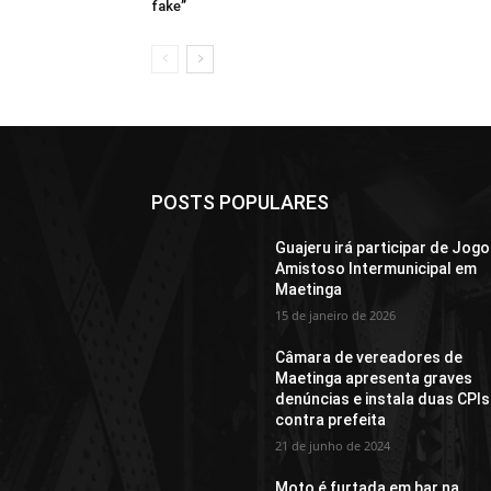
fake”
POSTS POPULARES
Guajeru irá participar de Jogo
Amistoso Intermunicipal em
Maetinga
15 de janeiro de 2026
Câmara de vereadores de
Maetinga apresenta graves
denúncias e instala duas CPIs
contra prefeita
21 de junho de 2024
Moto é furtada em bar na