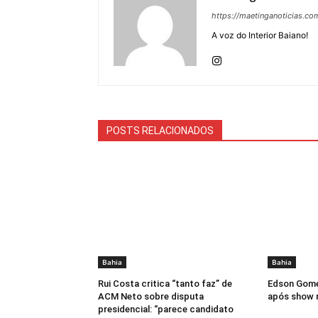
https://maetinganoticias.co
A voz do Interior Baiano!
POSTS RELACIONADOS
Bahia
Bahia
Rui Costa critica “tanto faz” de
Edson Gome
ACM Neto sobre disputa
após show 
presidencial: “parece candidato