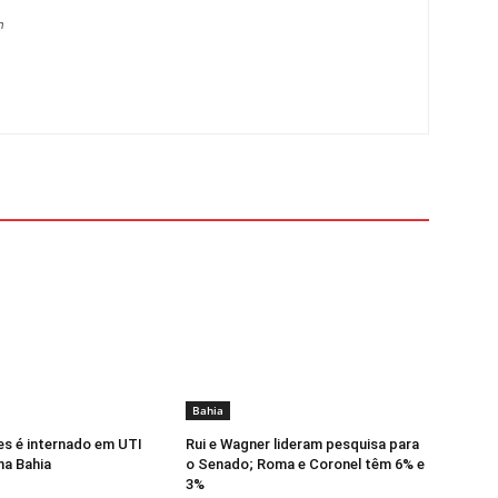
m
Bahia
s é internado em UTI
Rui e Wagner lideram pesquisa para
na Bahia
o Senado; Roma e Coronel têm 6% e
3%